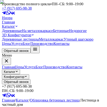
Производство полного цикла
•
ПН–СБ: 9:00–19:00
+7 (917) 695-98-38
Ниора
Главная
Каталог
Деревянные
На металлокаркасе
Бетонные
Недорогие
3D Конфигуратор
Деревянные лестницы
Металлокаркас
Утиный шаг
скоро
Цены
Услуги
Блог
Производство
Контакты
Обратный звонок
Меню
Главная
Цены
Услуги
Блог
Производство
Контакты
Каталог
Конфигуратор
Обратный звонок
+7 (917) 695-98-38
ПН–СБ: 9:00–19:00
Главная
/
Каталог
/
Облицовка бетонных лестниц
/
Лестница в
частный дом