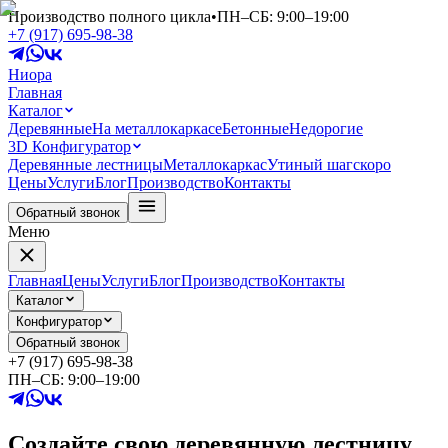
Производство полного цикла
•
ПН–СБ: 9:00–19:00
+7 (917) 695-98-38
Ниора
Главная
Каталог
Деревянные
На металлокаркасе
Бетонные
Недорогие
3D Конфигуратор
Деревянные лестницы
Металлокаркас
Утиный шаг
скоро
Цены
Услуги
Блог
Производство
Контакты
Обратный звонок
Меню
Главная
Цены
Услуги
Блог
Производство
Контакты
Каталог
Конфигуратор
Обратный звонок
+7 (917) 695-98-38
ПН–СБ: 9:00–19:00
Создайте свою деревянную лестницу