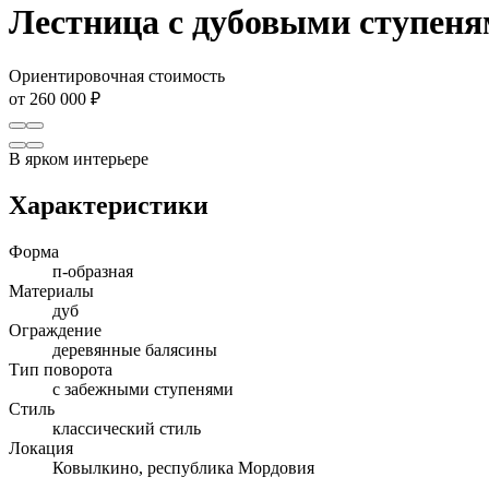
Лестница с дубовыми ступен
Ориентировочная стоимость
от 260 000 ₽
В ярком интерьере
Характеристики
Форма
п-образная
Материалы
дуб
Ограждение
деревянные балясины
Тип поворота
с забежными ступенями
Стиль
классический стиль
Локация
Ковылкино, республика Мордовия