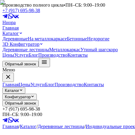
Производство полного цикла
•
ПН–СБ: 9:00–19:00
+7 (917) 695-98-38
Ниора
Главная
Каталог
Деревянные
На металлокаркасе
Бетонные
Недорогие
3D Конфигуратор
Деревянные лестницы
Металлокаркас
Утиный шаг
скоро
Цены
Услуги
Блог
Производство
Контакты
Обратный звонок
Меню
Главная
Цены
Услуги
Блог
Производство
Контакты
Каталог
Конфигуратор
Обратный звонок
+7 (917) 695-98-38
ПН–СБ: 9:00–19:00
Главная
/
Каталог
/
Деревянные лестницы
/
Индивидуальные прое