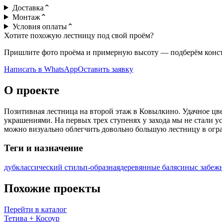
Доставка
⌃
Монтаж
⌃
Условия оплаты
⌃
Хотите похожую лестницу под свой проём?
Пришлите фото проёма и примерную высоту — подберём констр
Написать в WhatsApp
Оставить заявку
О проекте
Позитивная лестница на второй этаж в Ковылкино. Удачное цв
украшениями. На первых трех ступенях у захода мы не стали 
можно визуально облегчить довольно большую лестницу в огра
Теги и назначение
дуб
классический стиль
п-образная
деревянные балясины
с забе
Похожие проекты
Перейти в каталог
Тетива + Косоур