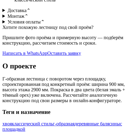
Доставка
⌃
Монтаж
⌃
Условия оплаты
⌃
Хотите похожую лестницу под свой проём?
Пришлите фото проёма и примерную высоту — подберём
конструкцию, рассчитаем стоимость и сроки.
Написать в WhatsApp
Оставить заявку
О проекте
Г-образная лестница с поворотом через площадку,
спроектированная под конкретный проём: ширина 900 мм,
высота этажа 2900 мм. Покраска в два цвета (белая эмаль +
тёмный орех) уже включена. Рассчитайте аналогичную
конструкцию под свои размеры в онлайн-конфигураторе.
Теги и назначение
хвоя
классический стиль
г-образная
деревянные балясины
с
площадкой