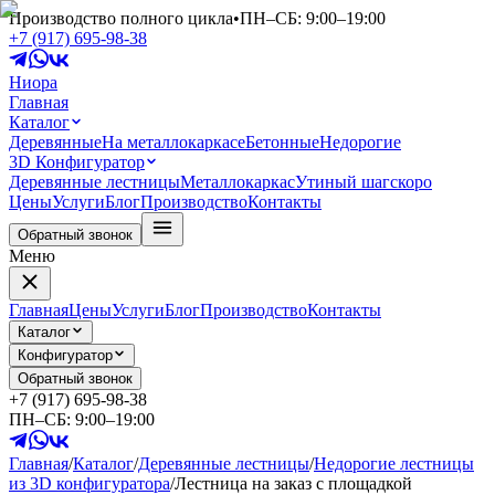
Производство полного цикла
•
ПН–СБ: 9:00–19:00
+7 (917) 695-98-38
Ниора
Главная
Каталог
Деревянные
На металлокаркасе
Бетонные
Недорогие
3D Конфигуратор
Деревянные лестницы
Металлокаркас
Утиный шаг
скоро
Цены
Услуги
Блог
Производство
Контакты
Обратный звонок
Меню
Главная
Цены
Услуги
Блог
Производство
Контакты
Каталог
Конфигуратор
Обратный звонок
+7 (917) 695-98-38
ПН–СБ: 9:00–19:00
Главная
/
Каталог
/
Деревянные лестницы
/
Недорогие лестницы
из 3D конфигуратора
/
Лестница на заказ с площадкой