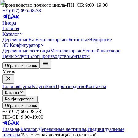
Производство полного цикла
•
ПН–СБ: 9:00–19:00
+7 (917) 695-98-38
Ниора
Главная
Каталог
Деревянные
На металлокаркасе
Бетонные
Недорогие
3D Конфигуратор
Деревянные лестницы
Металлокаркас
Утиный шаг
скоро
Цены
Услуги
Блог
Производство
Контакты
Обратный звонок
Меню
Главная
Цены
Услуги
Блог
Производство
Контакты
Каталог
Конфигуратор
Обратный звонок
+7 (917) 695-98-38
ПН–СБ: 9:00–19:00
Главная
/
Каталог
/
Деревянные лестницы
/
Индивидуальные
проекты
/
Разворотная лестница с подсветкой