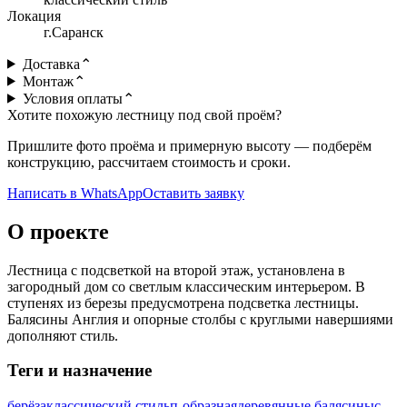
Локация
г.Саранск
Доставка
⌃
Монтаж
⌃
Условия оплаты
⌃
Хотите похожую лестницу под свой проём?
Пришлите фото проёма и примерную высоту — подберём
конструкцию, рассчитаем стоимость и сроки.
Написать в WhatsApp
Оставить заявку
О проекте
Лестница с подсветкой на второй этаж, установлена в
загородный дом со светлым классическим интерьером. В
ступенях из березы предусмотрена подсветка лестницы.
Балясины Англия и опорные столбы с круглыми навершиями
дополняют стиль.
Теги и назначение
берёза
классический стиль
п-образная
деревянные балясины
с