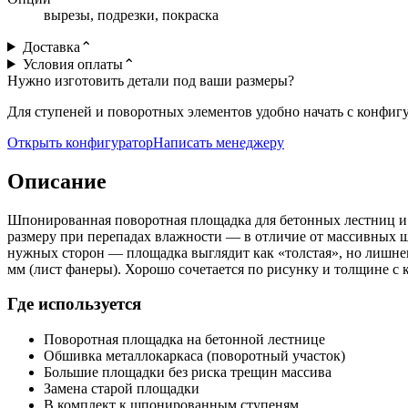
вырезы, подрезки, покраска
Доставка
⌃
Условия оплаты
⌃
Нужно изготовить детали под ваши размеры?
Для ступеней и поворотных элементов удобно начать с конфиг
Открыть конфигуратор
Написать менеджеру
Описание
Шпонированная поворотная площадка для бетонных лестниц и о
размеру при перепадах влажности — в отличие от массивных 
нужных сторон — площадка выглядит как «толстая», но лишне
мм (лист фанеры). Хорошо сочетается по рисунку и толщине 
Где используется
Поворотная площадка на бетонной лестнице
Обшивка металлокаркаса (поворотный участок)
Большие площадки без риска трещин массива
Замена старой площадки
В комплект к шпонированным ступеням