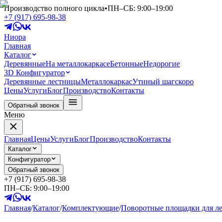
Производство полного цикла
•
ПН–СБ: 9:00–19:00
+7 (917) 695-98-38
Ниора
Главная
Каталог
Деревянные
На металлокаркасе
Бетонные
Недорогие
3D Конфигуратор
Деревянные лестницы
Металлокаркас
Утиный шаг
скоро
Цены
Услуги
Блог
Производство
Контакты
Обратный звонок
Меню
Главная
Цены
Услуги
Блог
Производство
Контакты
Каталог
Конфигуратор
Обратный звонок
+7 (917) 695-98-38
ПН–СБ: 9:00–19:00
Главная
/
Каталог
/
Комплектующие
/
Поворотные площадки для л