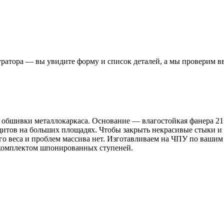
уратора — вы увидите форму и список деталей, а мы проверим в
бшивки металлокаркаса. Основание — влагостойкая фанера 21 мм
щитов на больших площадях. Чтобы закрыть некрасивые стыки и
го веса и проблем массива нет. Изготавливаем на ЧПУ по ваши
с комплектом шпонированных ступеней.