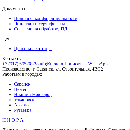
Документы
Политика конфиденциальности
Лицензии и сертификаты
Согласие на обработку ПД
Цены
Цены на лестницы
Контакты
+7 (917) 695-98-38
info@niora.ru
Написать в WhatsApp
Производство: г. Саранск, ул. Строительная, 4ВС2
Работаем в городах:
Саранск
Пенза
Нижний Новгород
Ульяновск
Арзамас
Рузаевка
Н И О Р А
Лестницы из дерева и металла под заказ. Работаем в Саранске и