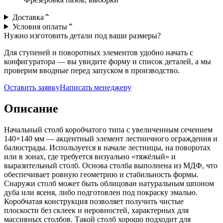
Доставка
⌃
Условия оплаты
⌃
Нужно изготовить детали под ваши размеры?
Для ступеней и поворотных элементов удобно начать с
конфигуратора — вы увидите форму и список деталей, а мы
проверим вводные перед запуском в производство.
Оставить заявку
Написать менеджеру
Описание
Начальный столб коробчатого типа с увеличенным сечением
140×140 мм — акцентный элемент лестничного ограждения и
балюстрады. Используется в начале лестницы, на поворотах
или в зонах, где требуется визуально «тяжёлый» и
выразительный столб. Основа столба выполнена из МДФ, что
обеспечивает ровную геометрию и стабильность формы.
Снаружи столб может быть облицован натуральным шпоном
дуба или ясеня, либо подготовлен под покраску эмалью.
Коробчатая конструкция позволяет получить чистые
плоскости без склеек и неровностей, характерных для
массивных столбов. Такой столб хорошо подходит для