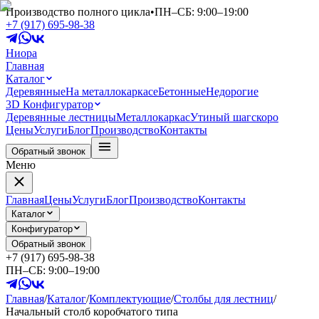
Производство полного цикла
•
ПН–СБ: 9:00–19:00
+7 (917) 695-98-38
Ниора
Главная
Каталог
Деревянные
На металлокаркасе
Бетонные
Недорогие
3D Конфигуратор
Деревянные лестницы
Металлокаркас
Утиный шаг
скоро
Цены
Услуги
Блог
Производство
Контакты
Обратный звонок
Меню
Главная
Цены
Услуги
Блог
Производство
Контакты
Каталог
Конфигуратор
Обратный звонок
+7 (917) 695-98-38
ПН–СБ: 9:00–19:00
Главная
/
Каталог
/
Комплектующие
/
Столбы для лестниц
/
Начальный столб коробчатого типа