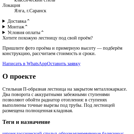
Локация
Ялга, г.Саранск
Доставка
⌃
Монтаж
⌃
Условия оплаты
⌃
Хотите похожую лестницу под свой проём?
Пришлите фото проёма и примерную высоту — подберём
конструкцию, рассчитаем стоимость и сроки.
Написать в WhatsApp
Оставить заявку
О проекте
Стильная П-образная лестница на закрытом металлокаркасе.
Два поворота с аккуратными забежными ступенями
позволяют обойти радиатор отопления: в ступенях
выполнены точные вырезы под трубы. Под лестницей
размещена полноценная кладовая.
Теги и назначение
шпон
классический стиль
п-образная
деревянные балясины
с