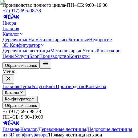
Производство полного цикла
•
ПН–СБ: 9:00–19:00
+7 (917) 695-98-38
Ниора
Главная
Каталог
Деревянные
На металлокаркасе
Бетонные
Недорогие
3D Конфигуратор
Деревянные лестницы
Металлокаркас
Утиный шаг
скоро
Цены
Услуги
Блог
Производство
Контакты
Обратный звонок
Меню
Главная
Цены
Услуги
Блог
Производство
Контакты
Каталог
Конфигуратор
Обратный звонок
+7 (917) 695-98-38
ПН–СБ: 9:00–19:00
Главная
/
Каталог
/
Деревянные лестницы
/
Недорогие лестницы
из 3D конфигуратора
/
Прямая лестница из хвои