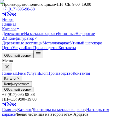
Производство полного цикла
•
ПН–СБ: 9:00–19:00
+7 (917) 695-98-38
Ниора
Главная
Каталог
Деревянные
На металлокаркасе
Бетонные
Недорогие
3D Конфигуратор
Деревянные лестницы
Металлокаркас
Утиный шаг
скоро
Цены
Услуги
Блог
Производство
Контакты
Обратный звонок
Меню
Главная
Цены
Услуги
Блог
Производство
Контакты
Каталог
Конфигуратор
Обратный звонок
+7 (917) 695-98-38
ПН–СБ: 9:00–19:00
Главная
/
Каталог
/
Лестницы на металлокаркасе
/
На закрытом
каркасе
/
Белая лестница на второй этаж Ардатов