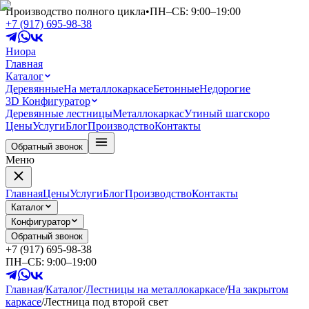
Производство полного цикла
•
ПН–СБ: 9:00–19:00
+7 (917) 695-98-38
Ниора
Главная
Каталог
Деревянные
На металлокаркасе
Бетонные
Недорогие
3D Конфигуратор
Деревянные лестницы
Металлокаркас
Утиный шаг
скоро
Цены
Услуги
Блог
Производство
Контакты
Обратный звонок
Меню
Главная
Цены
Услуги
Блог
Производство
Контакты
Каталог
Конфигуратор
Обратный звонок
+7 (917) 695-98-38
ПН–СБ: 9:00–19:00
Главная
/
Каталог
/
Лестницы на металлокаркасе
/
На закрытом
каркасе
/
Лестница под второй свет