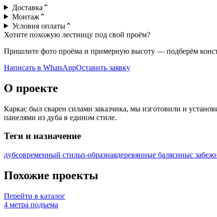
Доставка
⌃
Монтаж
⌃
Условия оплаты
⌃
Хотите похожую лестницу под свой проём?
Пришлите фото проёма и примерную высоту — подберём констр
Написать в WhatsApp
Оставить заявку
О проекте
Каркас был сварен силами заказчика, мы изготовили и устано
панелями из дуба в едином стиле.
Теги и назначение
дуб
современный стиль
п-образная
деревянные балясины
с забеж
Похожие проекты
Перейти в каталог
4 метра подъема