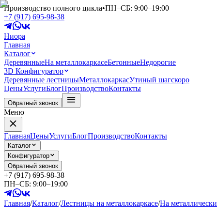
Производство полного цикла
•
ПН–СБ: 9:00–19:00
+7 (917) 695-98-38
Ниора
Главная
Каталог
Деревянные
На металлокаркасе
Бетонные
Недорогие
3D Конфигуратор
Деревянные лестницы
Металлокаркас
Утиный шаг
скоро
Цены
Услуги
Блог
Производство
Контакты
Обратный звонок
Меню
Главная
Цены
Услуги
Блог
Производство
Контакты
Каталог
Конфигуратор
Обратный звонок
+7 (917) 695-98-38
ПН–СБ: 9:00–19:00
Главная
/
Каталог
/
Лестницы на металлокаркасе
/
На металлически