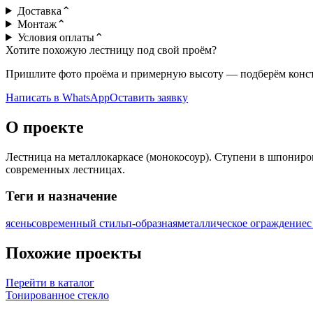
Доставка
⌃
Монтаж
⌃
Условия оплаты
⌃
Хотите похожую лестницу под свой проём?
Пришлите фото проёма и примерную высоту — подберём констр
Написать в WhatsApp
Оставить заявку
О проекте
Лестница на металлокаркасе (монокосоур). Ступени в шпониро
современных лестницах.
Теги и назначение
ясень
современный стиль
п-образная
металлическое ограждение
с
Похожие проекты
Перейти в каталог
Тонированное стекло