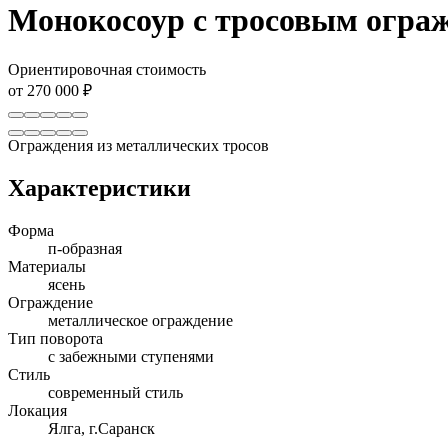
Монокосоур с тросовым огра
Ориентировочная стоимость
от 270 000 ₽
Ограждения из металлических тросов
Характеристики
Форма
п-образная
Материалы
ясень
Ограждение
металлическое ограждение
Тип поворота
с забежными ступенями
Стиль
современный стиль
Локация
Ялга, г.Саранск