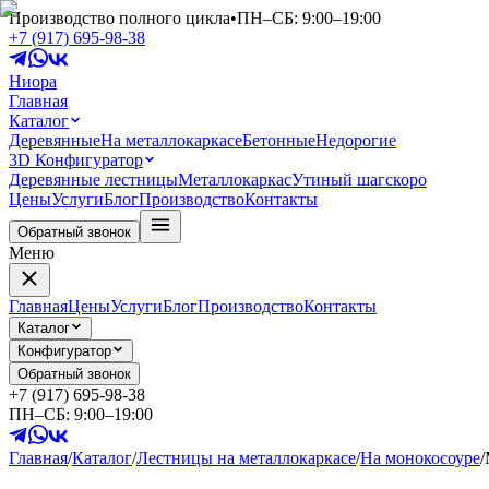
Производство полного цикла
•
ПН–СБ: 9:00–19:00
+7 (917) 695-98-38
Ниора
Главная
Каталог
Деревянные
На металлокаркасе
Бетонные
Недорогие
3D Конфигуратор
Деревянные лестницы
Металлокаркас
Утиный шаг
скоро
Цены
Услуги
Блог
Производство
Контакты
Обратный звонок
Меню
Главная
Цены
Услуги
Блог
Производство
Контакты
Каталог
Конфигуратор
Обратный звонок
+7 (917) 695-98-38
ПН–СБ: 9:00–19:00
Главная
/
Каталог
/
Лестницы на металлокаркасе
/
На монокосоуре
/