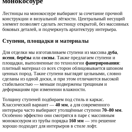
монокосоуре
Лестницы на монокосоуре выбирают за сочетание прочной
конструкции и визуальной лёгкости. Центральный несущий
элемент позволяет сделать лестницу открытой, без массивных
боковых деталей, и подчеркнуть архитектуру интерьера.
Ступени, площадки и материалы
Для отделки мы изготавливаем ступени из массива
дуба
,
ясеня
,
берёзы
или
сосны
. Также предлагаем ступени и
площадки, выполненные по технологии
фанерирования
:
плитный материал со всех сторон облицовывается шпоном
ценных пород. Такие ступени выглядят цельными, словно
сделаны из одной доски, и при этом отличаются высокой
стабильностью — меньше подвержены трещинам и
деформациям при изменении влажности.
Толщину ступеней подбираем под стиль и каркас.
Классический вариант —
40 мм
, а для современного
интерьера часто выбирают утолщённые ступени
70–80 мм
.
Особенно эффектно они смотрятся в паре с массивным
монокосоуром из трубы порядка
160 мм
— это решение
хорошо подходит для интерьеров в стиле лофт.