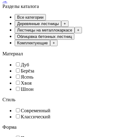
→
Разделы каталога
Все категории
Деревянные лестницы
+
Лестницы на металлокаркасе
+
Облицовка бетонных лестниц
Комплектующие
+
Материал
Дуб
Берёза
Ясень
Хвоя
Шпон
Стиль
Современный
Классический
Форма