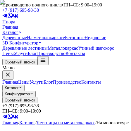
Производство полного цикла
•
ПН–СБ: 9:00–19:00
+7 (917) 695-98-38
Ниора
Главная
Каталог
Деревянные
На металлокаркасе
Бетонные
Недорогие
3D Конфигуратор
Деревянные лестницы
Металлокаркас
Утиный шаг
скоро
Цены
Услуги
Блог
Производство
Контакты
Обратный звонок
Меню
Главная
Цены
Услуги
Блог
Производство
Контакты
Каталог
Конфигуратор
Обратный звонок
+7 (917) 695-98-38
ПН–СБ: 9:00–19:00
Главная
/
Каталог
/
Лестницы на металлокаркасе
/
На монокосоуре