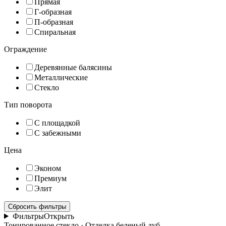
Прямая
Г-образная
П-образная
Спиральная
Ограждение
Деревянные балясины
Металлические
Стекло
Тип поворота
С площадкой
С забежными
Цена
Эконом
Премиум
Элит
Сбросить фильтры
Фильтры
Открыть
Тонированное стекло · Отделка беленый дуб