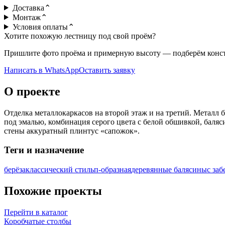
Доставка
⌃
Монтаж
⌃
Условия оплаты
⌃
Хотите похожую лестницу под свой проём?
Пришлите фото проёма и примерную высоту — подберём констр
Написать в WhatsApp
Оставить заявку
О проекте
Отделка металлокаркасов на второй этаж и на третий. Металл 
под эмалью, комбинация серого цвета с белой обшивкой, баляс
стены аккуратный плинтус «сапожок».
Теги и назначение
берёза
классический стиль
п-образная
деревянные балясины
с за
Похожие проекты
Перейти в каталог
Коробчатые столбы