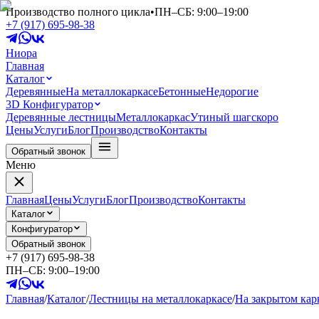
Производство полного цикла
•
ПН–СБ: 9:00–19:00
+7 (917) 695-98-38
Ниора
Главная
Каталог
Деревянные
На металлокаркасе
Бетонные
Недорогие
3D Конфигуратор
Деревянные лестницы
Металлокаркас
Утиный шаг
скоро
Цены
Услуги
Блог
Производство
Контакты
Обратный звонок
Меню
Главная
Цены
Услуги
Блог
Производство
Контакты
Каталог
Конфигуратор
Обратный звонок
+7 (917) 695-98-38
ПН–СБ: 9:00–19:00
Главная
/
Каталог
/
Лестницы на металлокаркасе
/
На закрытом кар