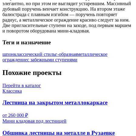
элегантно, но при этом не выглядит устаревшим. Массивный
дубовый поручень венчает конструкцию. На втором этаже
балюстрада с плавным изгибом — поручень повторяет
радиус, а металлическое ограждение красиво следует за ним.
Две пригласительные ступени на заходе, под первым маршем
и поворотом оборудована мини-кладовая.
Теги и назначение
шпон
классический стиль
г-образная
металлическое
ограждение
с забежными ступенями
Похожие проекты
Перейти в каталог
Классика
Лестница на закрытом металлокаркасе
от 260 000 ₽
Мини кладовая под лестницей
Обшивка лестницы на металле в Рузаевке