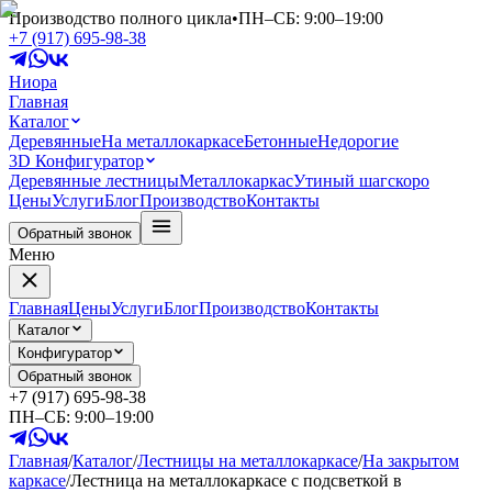
Производство полного цикла
•
ПН–СБ: 9:00–19:00
+7 (917) 695-98-38
Ниора
Главная
Каталог
Деревянные
На металлокаркасе
Бетонные
Недорогие
3D Конфигуратор
Деревянные лестницы
Металлокаркас
Утиный шаг
скоро
Цены
Услуги
Блог
Производство
Контакты
Обратный звонок
Меню
Главная
Цены
Услуги
Блог
Производство
Контакты
Каталог
Конфигуратор
Обратный звонок
+7 (917) 695-98-38
ПН–СБ: 9:00–19:00
Главная
/
Каталог
/
Лестницы на металлокаркасе
/
На закрытом
каркасе
/
Лестница на металлокаркасе с подсветкой в