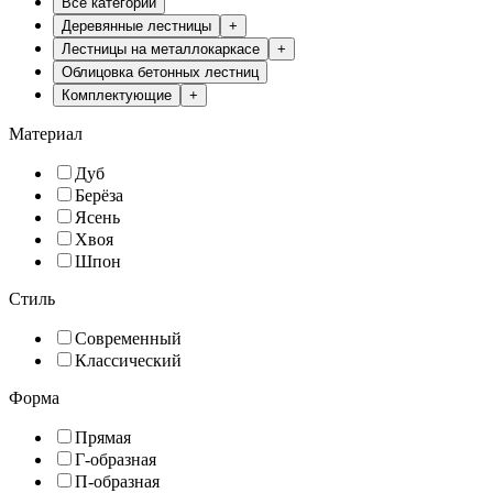
Все категории
Деревянные лестницы
+
Лестницы на металлокаркасе
+
Облицовка бетонных лестниц
Комплектующие
+
Материал
Дуб
Берёза
Ясень
Хвоя
Шпон
Стиль
Современный
Классический
Форма
Прямая
Г-образная
П-образная