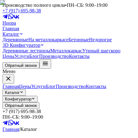
Производство полного цикла
•
ПН–СБ: 9:00–19:00
+7 (917) 695-98-38
Ниора
Главная
Каталог
Деревянные
На металлокаркасе
Бетонные
Недорогие
3D Конфигуратор
Деревянные лестницы
Металлокаркас
Утиный шаг
скоро
Цены
Услуги
Блог
Производство
Контакты
Обратный звонок
Меню
Главная
Цены
Услуги
Блог
Производство
Контакты
Каталог
Конфигуратор
Обратный звонок
+7 (917) 695-98-38
ПН–СБ: 9:00–19:00
Главная
/
Каталог