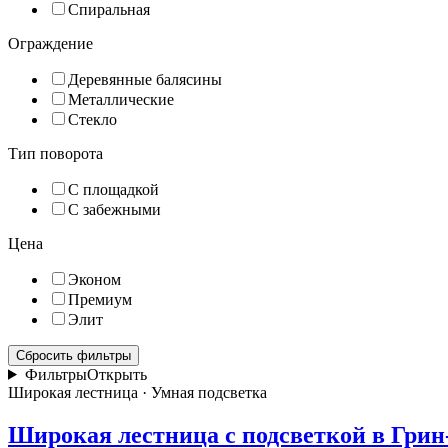
Спиральная
Ограждение
Деревянные балясины
Металлические
Стекло
Тип поворота
С площадкой
С забежными
Цена
Эконом
Премиум
Элит
Сбросить фильтры
Фильтры
Открыть
Широкая лестница · Умная подсветка
Широкая лестница с подсветкой в Грин