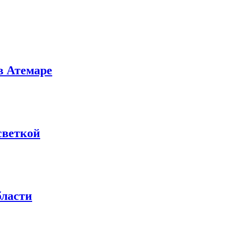
в Атемаре
светкой
бласти