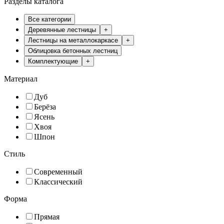
Разделы каталога
Все категории
Деревянные лестницы
+
Лестницы на металлокаркасе
+
Облицовка бетонных лестниц
Комплектующие
+
Материал
Дуб
Берёза
Ясень
Хвоя
Шпон
Стиль
Современный
Классический
Форма
Прямая