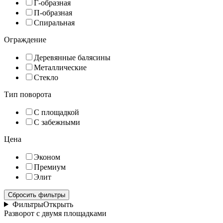
Г-образная
П-образная
Спиральная
Ограждение
Деревянные балясины
Металлические
Стекло
Тип поворота
С площадкой
С забежными
Цена
Эконом
Премиум
Элит
Сбросить фильтры
Фильтры
Открыть
Разворот с двумя площадками