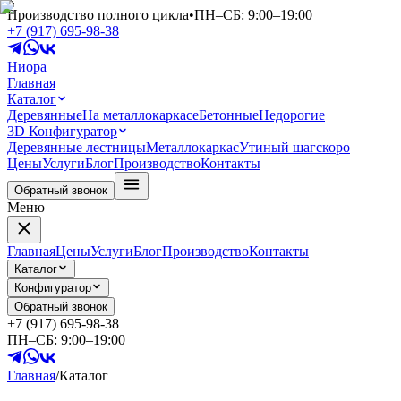
Производство полного цикла
•
ПН–СБ: 9:00–19:00
+7 (917) 695-98-38
Ниора
Главная
Каталог
Деревянные
На металлокаркасе
Бетонные
Недорогие
3D Конфигуратор
Деревянные лестницы
Металлокаркас
Утиный шаг
скоро
Цены
Услуги
Блог
Производство
Контакты
Обратный звонок
Меню
Главная
Цены
Услуги
Блог
Производство
Контакты
Каталог
Конфигуратор
Обратный звонок
+7 (917) 695-98-38
ПН–СБ: 9:00–19:00
Главная
/
Каталог